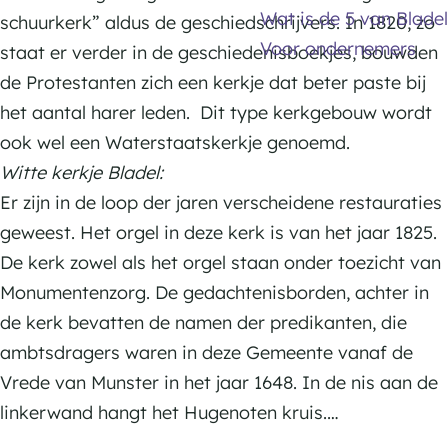
e
Wat is de 5 van Bladel
e
k
r
schuurkerk” aldus de geschiedschrijvers. In 1820, zo
Voor ondernemers
j
k
staat er verder in de geschiedenisboekjes, bouwden
e
j
de Protestanten zich een kerkje dat beter paste bij
e
het aantal harer leden. Dit type kerkgebouw wordt
ook wel een Waterstaatskerkje genoemd.
Witte kerkje Bladel:
Er zijn in de loop der jaren verscheidene restauraties
geweest. Het orgel in deze kerk is van het jaar 1825.
De kerk zowel als het orgel staan onder toezicht van
Monumentenzorg. De gedachtenisborden, achter in
de kerk bevatten de namen der predikanten, die
ambtsdragers waren in deze Gemeente vanaf de
Vrede van Munster in het jaar 1648. In de nis aan de
linkerwand hangt het Hugenoten kruis.…