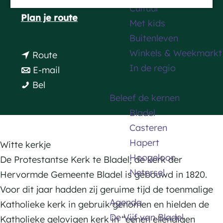
5531 BP Bladel
Cultuur
a
n
Plan je route
Met kids
g
a
Buitenleven
e
a
Winkels & Weekmarkt
n
Route
r
In de regio
a
n
E-mail
W
W
a
a
Bel
i
Beleef de kernen
i
r
a
t
Bladel
t
W
r
t
Casteren
t
i
W
e
Hapert
e
t
i
Witte kerkje
k
Hoogeloon
k
t
t
De Protestantse Kerk te Bladel; de kerk der
e
Netersel
e
e
t
Hervormde Gemeente Bladel is gebouwd in 1820.
r
r
k
e
Voor dit jaar hadden zij geruime tijd de toenmalige
k
Agenda
k
e
k
Katholieke kerk in gebruik genomen en hielden de
j
De Vijf van Bladel
j
r
e
Katholieke gelovigen kerk in “eenen ellendigen