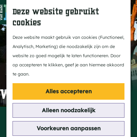
In Bladel
Z
K
Deze website gebruikt
Over ons
o
a
M
cookies
Eten & drinken
e
a
e
G
Overnachten
k
r
n
a
Deze website maakt gebruik van cookies (Functioneel,
Kempenmagazine
e
t
u
n
Analytisch, Marketing) die noodzakelijk zijn om de
n
a
website zo goed mogelijk te laten functioneren. Door
Doen
a
op accepteren te klikken, geef je aan hiermee akkoord
Fietsen
r
te gaan.
Wandelen
d
Paardrijden
e
Witte kerkje
Alles accepteren
MTB
h
Groepsactiviteiten
o
Alleen noodzakelijk
Contact
Routes
m
Het Witte Kerkje
e
Voorkeuren aanpassen
Van Disselaan 1
Ontdekken
p