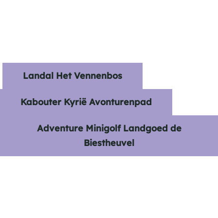
Landal Het Vennenbos
Kabouter Kyrië Avonturenpad
Adventure Minigolf Landgoed de
Biestheuvel