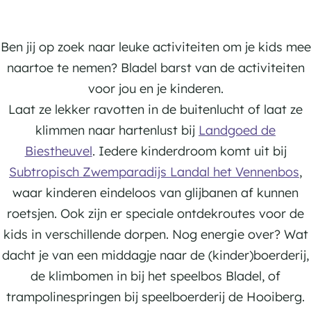
t
e
i
I
m
k
t
n
e
k
e
d
Ben jij op zoek naar leuke activiteiten om je kids mee
t
e
n
e
naartoe te nemen? Bladel barst van de activiteiten
k
n
l
r
voor jou en je kinderen.
i
e
e
Laat ze lekker ravotten in de buitenlucht of laat ze
d
v
g
klimmen naar hartenlust bij
Landgoed de
s
e
i
Biestheuvel
. Iedere kinderdroom komt uit bij
n
o
Subtropisch Zwemparadijs Landal het Vennenbos
,
waar kinderen eindeloos van glijbanen af kunnen
roetsjen. Ook zijn er speciale ontdekroutes voor de
kids in verschillende dorpen. Nog energie over? Wat
dacht je van een middagje naar de (kinder)boerderij,
de klimbomen in bij het speelbos Bladel, of
trampolinespringen bij speelboerderij de Hooiberg.