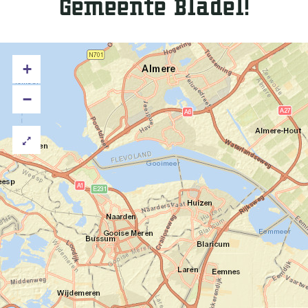
Gemeente Bladel!
+
−