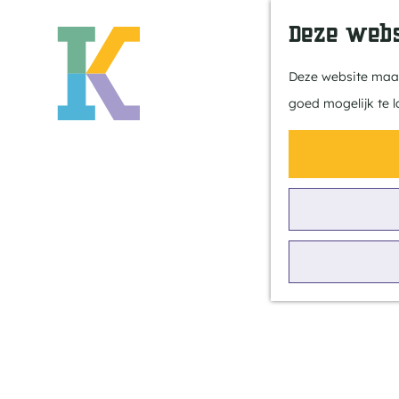
Deze webs
Deze website maakt
goed mogelijk te l
G
a
n
a
a
Met kids
r
d
e
Met kinderen
h
o