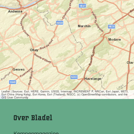
Leaflet
|
Sources: Esri, HERE, Garmin, USGS, Intermap, INCREMENT P, NRCan, Esri Japan, METI,
Esri China (Hong Kong), Esri Korea, Esri (Thailand), NGCC, (c) OpenStreetMap contributors, and the
GIS User Community
Over Bladel
Kempenmagazine