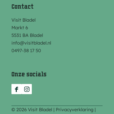
Contact
Visit Bladel
Markt 6
5531 BA Bladel
info@visitbladel.nl
0497-38 17 50
Onze socials
F
I
a
n
c
s
© 2026 Visit Bladel |
Privacyverklaring
|