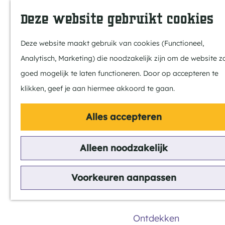
In Bladel
Z
K
Deze website gebruikt cookies
Over ons
o
a
M
Eten & drinken
e
a
e
Deze website maakt gebruik van cookies (Functioneel,
Overnachten
k
r
n
Analytisch, Marketing) die noodzakelijk zijn om de website z
Kempenmagazin
e
t
u
G
goed mogelijk te laten functioneren. Door op accepteren te
n
a
klikken, geef je aan hiermee akkoord te gaan.
Doen
n
Fietsen
Alles accepteren
a
Wandelen
a
Paardrijden
Alleen noodzakelijk
Slapen
r
MTB
d
Groepsactiviteit
Voorkeuren aanpassen
e
Routes
Overnachten in de Kempen
h
o
Ontdekken