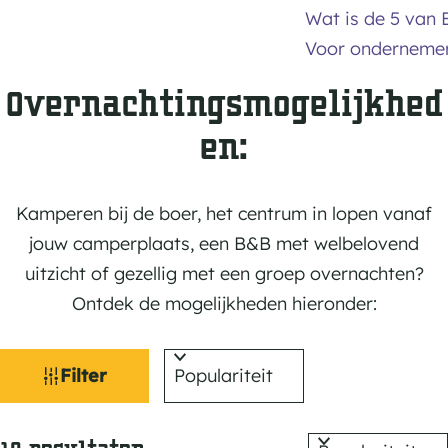
l
m
C
Wat is de 5 van 
p
a
Voor onderneme
i
m
Overnachtingsmogelijkhed
n
p
g
e
en:
r
p
Kamperen bij de boer, het centrum in lopen vanaf
l
jouw camperplaats, een B&B met welbelovend
a
uitzicht of gezellig met een groep overnachten?
a
Ontdek de mogelijkheden hieronder:
t
s
W
S
Filter
o
a
r
S