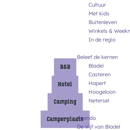
m
Cultuur
e
Met kids
p
Buitenleven
a
Winkels & Week
g
In de regio
e
Beleef de kernen
Bladel
B&B
Casteren
B
Hapert
Hotel
&
Hoogeloon
B
H
Netersel
Camping
o
t
C
Agenda
Camperplaats
e
a
De Vijf van Bladel