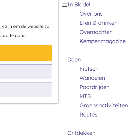
In Bladel
Z
K
Over ons
o
a
M
Eten & drinken
e
a
e
jk zijn om de website zo
Overnachten
k
r
n
oord te gaan.
Kempenmagazine
e
t
u
n
Doen
Fietsen
Wandelen
Paardrijden
MTB
Groepsactiviteiten
Routes
Ontdekken