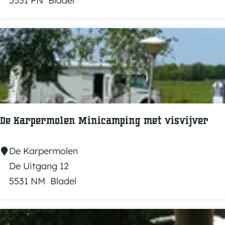
5531 PN
Bladel
f
r
r
g
e
a
t
i
e
v
e
De Karpermolen Minicamping met visvijver
B
o
D
De Karpermolen
e
e
De Uitgang 12
r
K
5531 NM
Bladel
d
a
e
r