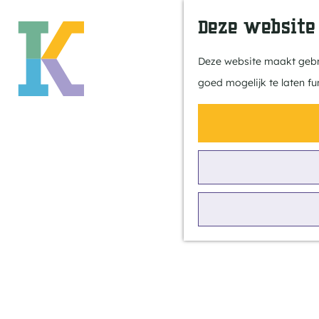
Deze website
Deze website maakt gebru
goed mogelijk te laten fu
G
a
n
a
a
r
Camperplaats
d
e
h
o