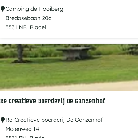
k
C
Camping de Hooiberg
D
a
Bredasebaan 20a
e
m
5531 NB
Bladel
A
p
c
i
h
n
t
g
e
d
r
e
s
H
t
o
Re Creatieve Boerderij De Ganzenhof
e
o
H
i
R
Re-Creatieve boerderij De Ganzenhof
o
b
e
Molenweg 14
e
e
C