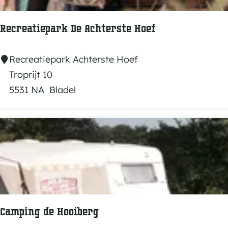
k
:
o
j
Recreatiepark De Achterste Hoef
p
:
e
R
Recreatiepark Achterste Hoef
e
Troprijt 10
c
5531 NA
Bladel
r
e
a
t
i
e
p
a
Camping de Hooiberg
r