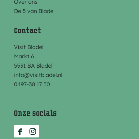
z
z
z
Over ons
e
e
e
De 5 van Bladel
p
p
p
a
a
a
Contact
g
g
g
i
i
i
Visit Bladel
n
n
n
Markt 6
a
a
a
5531 BA Bladel
o
o
o
info@visitbladel.nl
p
p
p
0497-38 17 50
F
e
W
a
-
h
c
m
a
Onze socials
e
a
t
b
i
s
F
I