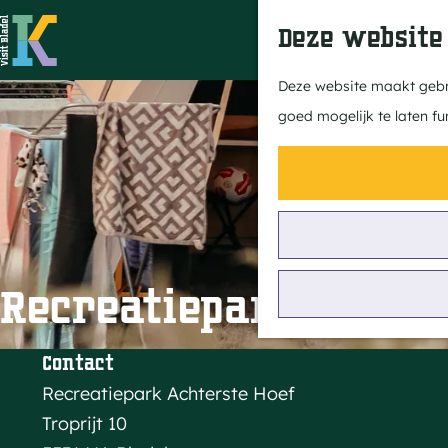
Deze website
G
Deze website maakt gebru
a
goed mogelijk te laten fu
n
a
a
r
d
e
Recreatiepark De Ac
h
o
Contact
m
Recreatiepark Achterste Hoef
e
Troprijt 10
p