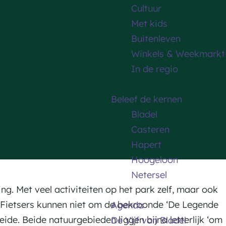
Cultuur
Met kids
Buitenleven
Winkels & Weekmarkt
In de regio
Beleef de kernen
Bladel
Casteren
Hapert
Hoogeloon
Netersel
ng. Met veel activiteiten op het park zelf, maar ook
. Fietsers kunnen niet om de bekroonde ‘De Legende
Agenda
ide. Beide natuurgebieden liggen bijna letterlijk ‘om
De Vijf van Bladel