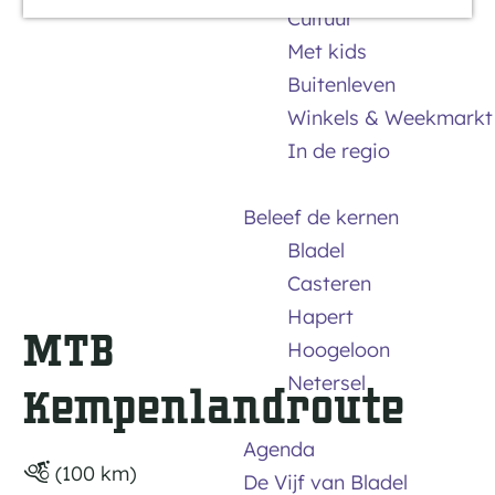
Cultuur
a
Met kids
g
Buitenleven
e
Winkels & Weekmarkt
In de regio
Beleef de kernen
Bladel
Casteren
Hapert
MTB
Hoogeloon
Netersel
Kempenlandroute
Agenda
(100 km)
De Vijf van Bladel