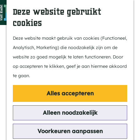
In Bladel
Z
K
Deze website gebruikt
Over ons
o
a
M
cookies
Eten & drinken
e
a
e
G
Overnachten
k
r
n
a
Deze website maakt gebruik van cookies (Functioneel,
Kempenmagazine
e
t
u
n
Analytisch, Marketing) die noodzakelijk zijn om de
n
a
website zo goed mogelijk te laten functioneren. Door
Doen
a
op accepteren te klikken, geef je aan hiermee akkoord
Fietsen
r
te gaan.
Wandelen
d
Paardrijden
e
Alles accepteren
MTB
h
Groepsactiviteiten
o
Alleen noodzakelijk
Routes
m
e
Voorkeuren aanpassen
Ontdekken
p