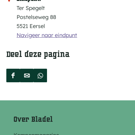
Ter Spegelt
Postelseweg 88
5521 Eersel
Navigeer naar eindpunt
Deel deze pagina
D
D
D
e
e
e
e
e
e
l
l
l
d
d
d
Over Bladel
e
e
e
z
z
z