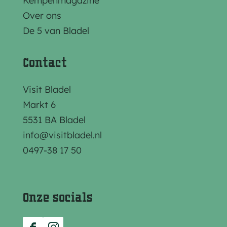
Kempenmagazine
e
e
e
Over ons
p
p
p
De 5 van Bladel
a
a
a
g
g
g
Contact
i
i
i
n
n
n
Visit Bladel
a
a
a
Markt 6
o
o
o
5531 BA Bladel
p
p
p
info@visitbladel.nl
F
e
W
0497-38 17 50
a
-
h
c
m
a
e
a
t
Onze socials
b
i
s
o
l
A