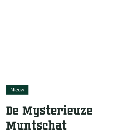
a
g
e
Nieuw
De Mysterieuze
Muntschat