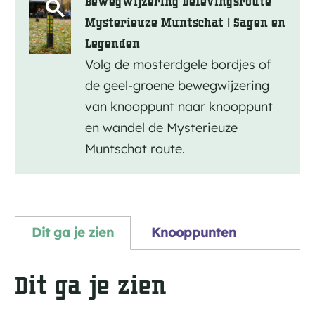
Bewegwijzering belevingsroute
O
Mysterieuze Muntschat | Sagen en
p
Legenden
e
Volg de mosterdgele bordjes of
n
de geel-groene bewegwijzering
p
van knooppunt naar knooppunt
en wandel de Mysterieuze
o
Muntschat route.
p
u
p
m
Dit ga je zien
Knooppunten
e
Dit ga je zien
t
v