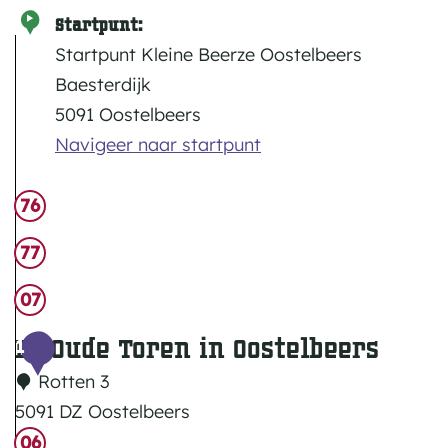
e
Startpunt:
Startpunt Kleine Beerze Oostelbeers
r
Baesterdijk
g
5091 Oostelbeers
r
Navigeer naar startpunt
o
t
76
e
77
a
07
f
De Oude Toren in Oostelbeers
1
b
Rotten 3
e
5091 DZ Oostelbeers
e
D
06