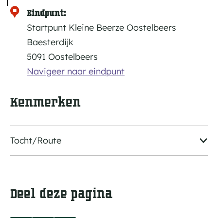
i
n
k
Eindpunt:
n
s
g
Startpunt Kleine Beerze Oostelbeers
d
t
s
Baesterdijk
p
e
5091 Oostelbeers
r
l
r
Navigeer naar eindpunt
o
a
a
u
Kenmerken
t
t
s
e
m
Tocht/Route
M
u
y
n
t
s
Deel deze pagina
s
t
c