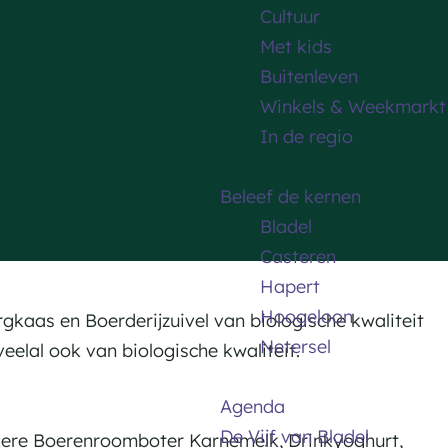
Cultuur
Met kids
Buitenleven
Winkels & Weekmarkt
In de regio
Beleef de kernen
Bladel
Casteren
Hapert
Hoogeloon
gkaas en Boerderijzuivel van biologische kwaliteit
Netersel
veelal ook van biologische kwaliteit.
Agenda
De Vijf van Bladel
kkere Boerenroomboter Karnemelk, Drinkyoghurt,