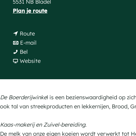
5531 NB Bladel
a
n
Plan je route
g
a
e
a
n
Route
r
a
n
E-mail
D
D
a
a
Bel
e
e
r
a
v
Website
H
H
D
r
a
o
o
e
D
n
o
o
H
e
D
i
i
o
H
e
De Boerderijwinke
l is een bezienswaardigheid op zic
b
b
o
o
H
ook tal van streekproducten en lekkernijen, Brood, Gr
e
e
i
o
o
r
r
b
i
o
Kaas-makerij en Zuivel-bereiding
.
g
g
e
b
i
De melk van onze eigen koeien wordt verwerkt tot H