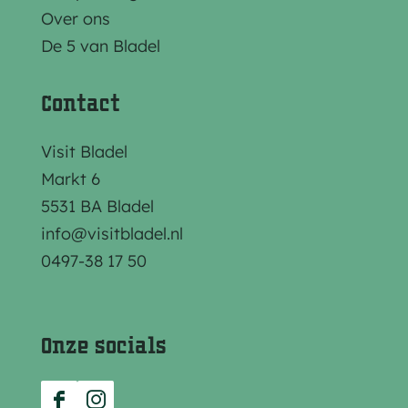
z
z
z
Over ons
e
e
e
De 5 van Bladel
p
p
p
a
a
a
Contact
g
g
g
i
i
i
Visit Bladel
n
n
n
Markt 6
a
a
a
5531 BA Bladel
o
o
o
info@visitbladel.nl
p
p
p
0497-38 17 50
F
e
W
a
-
h
c
m
a
Onze socials
e
a
t
b
i
s