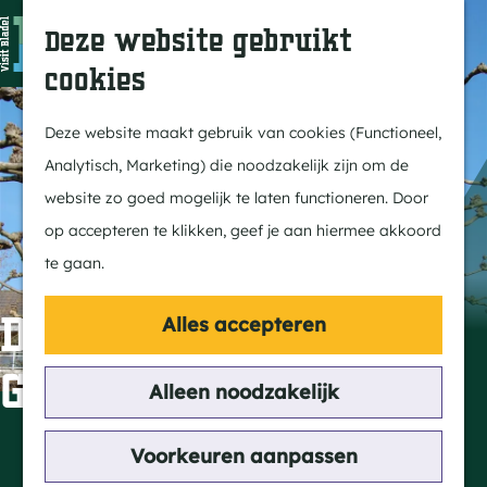
In Bladel
Z
K
Deze website gebruikt
Over ons
o
a
M
cookies
Eten & drinken
e
a
e
G
Overnachten
k
r
n
a
Deze website maakt gebruik van cookies (Functioneel,
Kempenmagazine
e
t
u
n
Analytisch, Marketing) die noodzakelijk zijn om de
n
a
website zo goed mogelijk te laten functioneren. Door
Doen
a
op accepteren te klikken, geef je aan hiermee akkoord
Fietsen
r
te gaan.
Wandelen
d
Paardrijden
e
De Haoper(t)se
Alles accepteren
MTB
h
Gaoper
Groepsactiviteiten
o
Alleen noodzakelijk
Routes
m
e
Contact
Voorkeuren aanpassen
Ontdekken
p
5527 EK Hapert