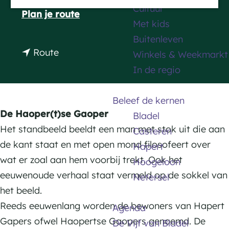
Cultuur
a
n
Plan je route
Met kids
g
a
Buitenleven
e
a
n
Route
Winkels & Weekmarkt
r
a
In de regio
D
a
e
r
Beleef de kernen
H
D
De Haoper(t)se Gaoper
Bladel
a
e
Het standbeeld beeldt een man met stok uit die aan
Casteren
o
H
de kant staat en met open mond filosofeert over
Hapert
p
a
wat er zoal aan hem voorbij trekt. Ook het
Hoogeloon
e
o
eeuwenoude verhaal staat vermeld op de sokkel van
Netersel
r
p
het beeld.
(
e
Reeds eeuwenlang worden de bewoners van Hapert
Agenda
t
r
Gapers ofwel Haopertse Gaopers genoemd. De
De Vijf van Bladel
)