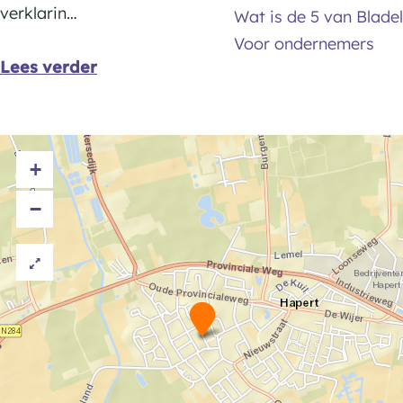
(
verklarin…
Wat is de 5 van Bladel
s
t
Voor ondernemers
e
)
Lees verder
G
s
a
e
o
G
p
+
a
e
o
−
r
p
e
r
D
e
H
a
o
p