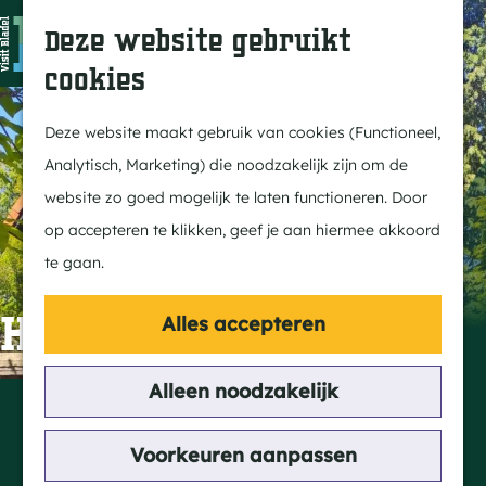
In Bladel
Z
K
Deze website gebruikt
Over ons
o
a
M
cookies
Eten & drinken
e
a
e
G
Overnachten
k
r
n
a
Deze website maakt gebruik van cookies (Functioneel,
Kempenmagazine
e
t
u
n
Analytisch, Marketing) die noodzakelijk zijn om de
n
a
website zo goed mogelijk te laten functioneren. Door
Doen
a
op accepteren te klikken, geef je aan hiermee akkoord
Fietsen
r
te gaan.
Wandelen
d
Paardrijden
e
Heilig Hart Kapel
Alles accepteren
MTB
h
Groepsactiviteiten
o
Alleen noodzakelijk
Contact
Routes
m
Sniederslaan
e
Voorkeuren aanpassen
5531 EM Bladel
Ontdekken
p