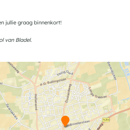
n jullie graag binnenkort!
l van Bladel.
B
r
a