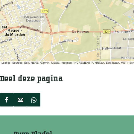
n
e
n
Leaflet
|
Sources: Esri, HERE, Garmin, USGS, Intermap, INCREMENT P, NRCan, Esri Japan, METI, Esri Ch
Deel deze pagina
D
D
D
e
e
e
e
e
e
l
l
l