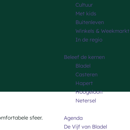
Cultuur
Met kids
Buitenleven
Winkels & Weekmarkt
In de regio
Beleef de kernen
Bladel
Casteren
Hapert
Hoogeloon
Netersel
omfortabele sfeer.
Agenda
De Vijf van Bladel