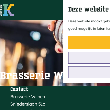
Deze website
G
Deze website maakt gebru
a
goed mogelijk te laten fu
n
a
a
r
d
e
Brasserie Wijnen
h
o
Contact
m
Brasserie Wijnen
e
Sniederslaan 51c
p