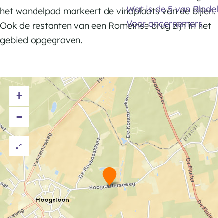
e
Wat is de 5 van Bladel
e
j
i
het wandelpad markeert de vindplaats van de bijlen.
n
Voor ondernemers
n
l
j
Ook de restanten van een Romeinse brug zijn in het
e
l
gebied opgegraven.
n
e
n
+
−
B
r
o
n
z
e