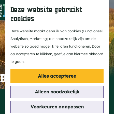
In Bladel
Z
K
Deze website gebruikt
Over ons
o
a
M
cookies
Eten & drinken
e
a
e
G
Overnachten
k
r
n
a
Deze website maakt gebruik van cookies (Functioneel,
Kempenmagazine
e
t
u
n
Analytisch, Marketing) die noodzakelijk zijn om de
n
a
website zo goed mogelijk te laten functioneren. Door
Doen
a
op accepteren te klikken, geef je aan hiermee akkoord
Fietsen
r
te gaan.
Wandelen
d
Paardrijden
e
Bronzen bijlen
Alles accepteren
MTB
h
Groepsactiviteiten
o
Alleen noodzakelijk
Contact
Routes
m
Hoogcasterseweg
e
Voorkeuren aanpassen
Hoogeloon
Ontdekken
p