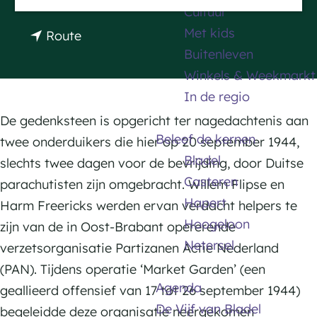
a
Cultuur
a
a
Met kids
n
Route
g
r
Buitenleven
a
e
G
Winkels & Weekmarkt
a
e
In de regio
r
d
G
De gedenksteen is opgericht ter nagedachtenis aan
e
Beleef de kernen
e
twee onderduikers die hier op 20 september 1944,
n
Bladel
d
slechts twee dagen voor de bevrijding, door Duitse
k
Casteren
e
parachutisten zijn omgebracht. Willem Flipse en
s
Hapert
n
Harm Freericks werden ervan verdacht helpers te
t
Hoogeloon
k
zijn van de in Oost-Brabant opererende
e
Netersel
s
verzetsorganisatie Partizanen Actie Nederland
e
t
(PAN). Tijdens operatie ‘Market Garden’ (een
n
Agenda
e
geallieerd offensief van 17 tot 26 september 1944)
De Vijf van Bladel
e
begeleidde deze organisatie neergekomen