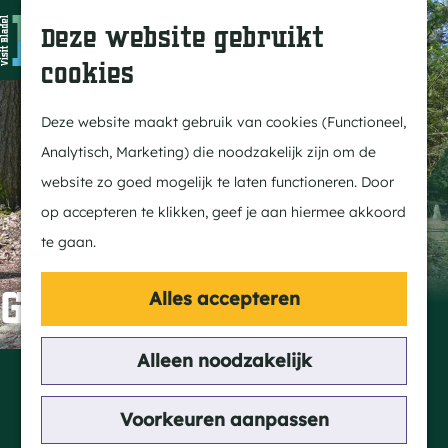
In Bladel
Z
K
Deze website gebruikt
Over ons
o
a
M
cookies
Eten & drinken
e
a
e
G
Overnachten
k
r
n
a
Deze website maakt gebruik van cookies (Functioneel,
Kempenmagazine
e
t
u
n
Analytisch, Marketing) die noodzakelijk zijn om de
n
a
website zo goed mogelijk te laten functioneren. Door
Doen
a
op accepteren te klikken, geef je aan hiermee akkoord
Fietsen
r
te gaan.
Wandelen
d
Paardrijden
e
Gedenksteen
Alles accepteren
MTB
h
Groepsactiviteiten
o
Alleen noodzakelijk
Contact
Routes
m
5531 Bladel
e
Voorkeuren aanpassen
n
Plan je route
Ontdekken
p