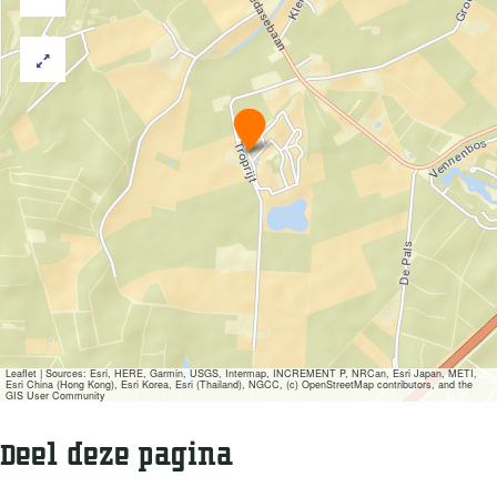
k
r
e
k
e
D
e
A
c
h
t
e
r
s
t
e
H
o
e
Leaflet
|
Sources: Esri, HERE, Garmin, USGS, Intermap, INCREMENT P, NRCan, Esri Japan, METI,
Esri China (Hong Kong), Esri Korea, Esri (Thailand), NGCC, (c) OpenStreetMap contributors, and the
f
GIS User Community
S
n
Deel deze pagina
o
e
p