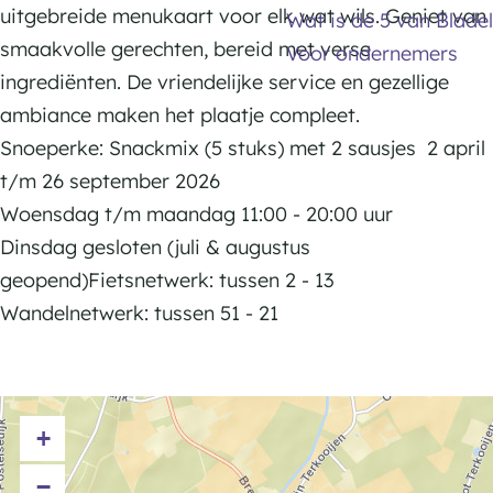
e
r
e
uitgebreide menukaart voor elk wat wils. Geniet van
Wat is de 5 van Bladel
e
H
s
r
smaakvolle gerechten, bereid met verse
Voor ondernemers
H
o
t
s
ingrediënten. De vriendelijke service en gezellige
o
e
e
t
ambiance maken het plaatje compleet.
e
f
H
e
Snoeperke: Snackmix (5 stuks) met 2 sausjes 2 april
f
S
o
H
t/m 26 september 2026
S
n
e
o
Woensdag t/m maandag 11:00 - 20:00 uur
n
o
f
e
Dinsdag gesloten (juli & augustus
o
e
S
f
geopend)Fietsnetwerk: tussen 2 - 13
e
p
n
S
Wandelnetwerk: tussen 51 - 21
p
e
o
n
e
r
e
o
r
k
p
e
k
+
e
e
p
e
r
e
−