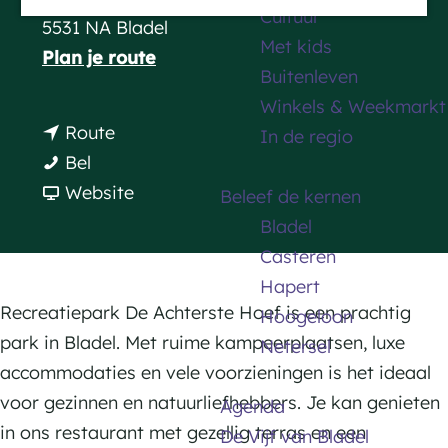
Cultuur
a
5531 NA Bladel
Met kids
g
n
Plan je route
Buitenleven
e
a
Winkels & Weekmarkt
a
n
Route
In de regio
r
D
a
Bel
D
e
a
v
Website
Beleef de kernen
e
A
r
a
Bladel
A
c
D
n
Casteren
c
h
e
D
Hapert
h
t
A
e
Recreatiepark De Achterste Hoef is een prachtig
Hoogeloon
t
e
c
A
park in Bladel. Met ruime kampeerplaatsen, luxe
Netersel
e
r
h
c
accommodaties en vele voorzieningen is het ideaal
r
s
t
h
voor gezinnen en natuurliefhebbers. Je kan genieten
Agenda
s
t
e
t
in ons restaurant met gezellig terras en een
De Vijf van Bladel
t