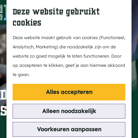
In Bladel
Z
K
Deze website gebruikt
Over ons
o
a
M
cookies
Eten & drinken
e
a
e
G
Overnachten
k
r
n
a
Deze website maakt gebruik van cookies (Functioneel,
Kempenmagazine
e
t
u
n
Analytisch, Marketing) die noodzakelijk zijn om de
n
a
website zo goed mogelijk te laten functioneren. Door
Doen
a
op accepteren te klikken, geef je aan hiermee akkoord
Fietsen
r
te gaan.
Wandelen
d
Paardrijden
e
De Achterste Hoef
Alles accepteren
MTB
h
Snoeperke
Groepsactiviteiten
o
Alleen noodzakelijk
Routes
m
e
Contact
Voorkeuren aanpassen
Ontdekken
p
Troprijt 10