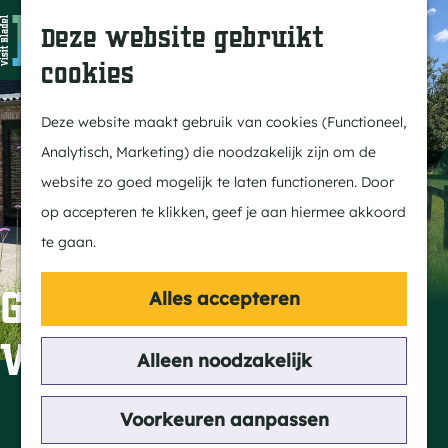
In Bladel
Z
K
Deze website gebruikt
Over ons
o
a
M
cookies
Eten & drinken
e
a
e
G
Overnachten
k
r
n
a
Deze website maakt gebruik van cookies (Functioneel,
Kempenmagazine
e
t
u
n
Analytisch, Marketing) die noodzakelijk zijn om de
n
a
website zo goed mogelijk te laten functioneren. Door
Doen
a
op accepteren te klikken, geef je aan hiermee akkoord
Fietsen
r
te gaan.
Wandelen
d
Paardrijden
e
Guesthouse Het
Alles accepteren
MTB
h
Vierspan
Groepsactiviteiten
o
Alleen noodzakelijk
Routes
m
e
Contact
Voorkeuren aanpassen
Ontdekken
p
Dalem 1