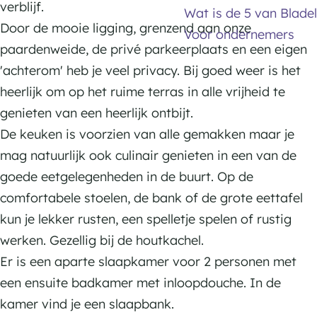
verblijf.
u
o
o
k
a
Wat is de 5 van Bladel
H
Door de mooie ligging, grenzend aan onze
s
u
u
G
m
Voor ondernemers
e
paardenweide, de privé parkeerplaats en een eigen
e
s
s
u
G
t
'achterom' heb je veel privacy. Bij goed weer is het
H
e
e
e
u
V
heerlijk om op het ruime terras in alle vrijheid te
e
H
H
s
e
i
genieten van een heerlijk ontbijt.
t
e
e
t
s
e
De keuken is voorzien van alle gemakken maar je
V
t
t
h
t
r
mag natuurlijk ook culinair genieten in een van de
i
V
V
o
h
s
goede eetgelegenheden in de buurt. Op de
e
i
i
u
o
p
comfortabele stoelen, de bank of de grote eettafel
r
e
e
s
u
a
kun je lekker rusten, een spelletje spelen of rustig
s
r
r
e
s
n
werken. Gezellig bij de houtkachel.
p
s
s
H
e
Er is een aparte slaapkamer voor 2 personen met
a
p
p
e
H
een ensuite badkamer met inloopdouche. In de
n
a
a
t
e
kamer vind je een slaapbank.
n
n
V
t