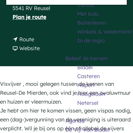
Cultuur
a
5541 RV Reusel
Met kids
g
n
Plan je route
Buitenleven
e
a
Winkels & Weekmarkt
a
n
Route
In de regio
r
a
v
Website
V
a
a
Beleef de kernen
i
r
n
Bladel
s
V
V
Casteren
v
i
i
Visvijver , mooi gelegen tussen de kernen van
Hapert
i
s
s
Reusel-De Mierden, ook vind je hier een zwaluwmuur
Hoogeloon
j
v
v
en huizen er vleermuizen.
Netersel
v
i
i
Je hebt om hier te komen vissen, geen vispas nodig,
e
j
j
een (dag-)vergunning van de vereniging is uiteraard
Agenda
r
v
v
verplicht. Wil je bij ons op één of allebei de vijvers
De Vijf van Bladel
M