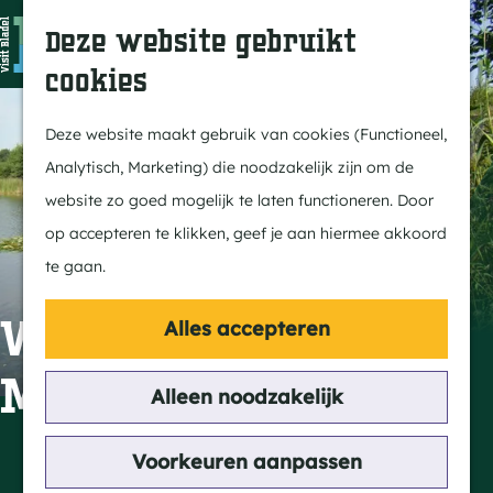
In Bladel
Z
K
Deze website gebruikt
Over ons
o
a
M
cookies
Eten & drinken
e
a
e
G
Overnachten
k
r
n
a
Deze website maakt gebruik van cookies (Functioneel,
Kempenmagazine
e
t
u
n
Analytisch, Marketing) die noodzakelijk zijn om de
n
a
website zo goed mogelijk te laten functioneren. Door
Doen
a
op accepteren te klikken, geef je aan hiermee akkoord
Fietsen
r
te gaan.
Wandelen
d
Paardrijden
e
Visvijver
Alles accepteren
MTB
h
Molenheide
Groepsactiviteiten
o
Alleen noodzakelijk
Routes
m
e
Contact
Voorkeuren aanpassen
Ontdekken
p
Molenheide