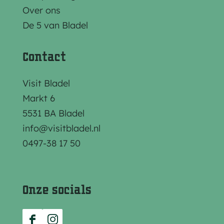
z
z
z
Over ons
e
e
e
De 5 van Bladel
p
p
p
a
a
a
Contact
g
g
g
i
i
i
Visit Bladel
n
n
n
Markt 6
a
a
a
5531 BA Bladel
o
o
o
info@visitbladel.nl
p
p
p
0497-38 17 50
F
e
W
a
-
h
c
m
a
Onze socials
e
a
t
b
i
s