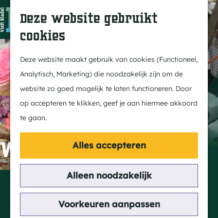
In Bladel
Z
K
Deze website gebruikt
Over ons
o
a
M
cookies
Eten & drinken
e
a
e
G
Overnachten
k
r
n
a
Deze website maakt gebruik van cookies (Functioneel,
Kempenmagazine
e
t
u
n
Analytisch, Marketing) die noodzakelijk zijn om de
n
a
website zo goed mogelijk te laten functioneren. Door
Doen
a
op accepteren te klikken, geef je aan hiermee akkoord
Fietsen
r
te gaan.
Wandelen
d
Paardrijden
e
Weekmarkt Hapert
Alles accepteren
MTB
h
Groepsactiviteiten
o
Alleen noodzakelijk
Contact
Routes
m
Markt
e
Voorkeuren aanpassen
5527 EN Hapert
Ontdekken
p