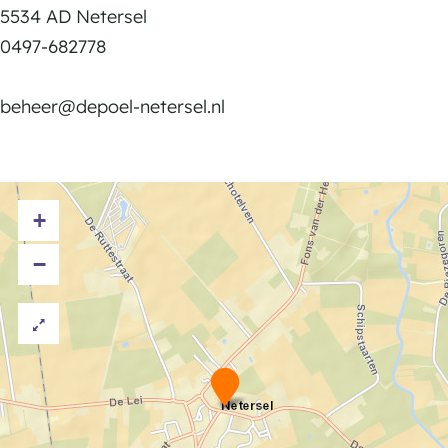
l
5534 AD Netersel
0497-682778
beheer@depoel-netersel.nl
+
−
G
e
m
e
e