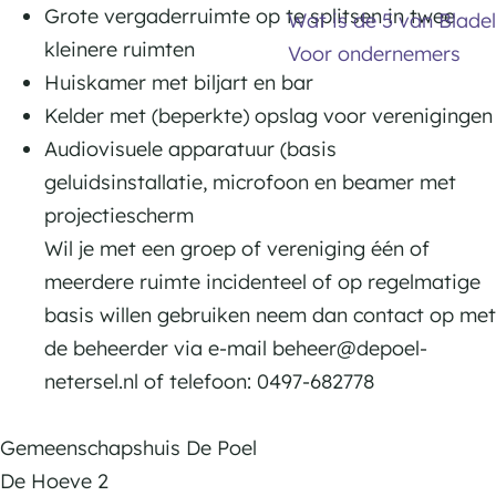
a
c
s
Grote vergaderruimte op te splitsen in twee
Wat is de 5 van Bladel
p
p
h
c
kleinere ruimten
Voor ondernemers
s
s
a
h
Huiskamer met biljart en bar
h
h
p
a
Kelder met (beperkte) opslag voor verenigingen
u
u
s
p
Audiovisuele apparatuur (basis
i
i
h
s
geluidsinstallatie, microfoon en beamer met
s
s
u
h
projectiescherm
D
D
i
u
Wil je met een groep of vereniging één of
e
e
s
i
meerdere ruimte incidenteel of op regelmatige
P
P
D
s
basis willen gebruiken neem dan contact op met
o
o
e
D
de beheerder via e-mail beheer@depoel-
e
e
P
e
netersel.nl of telefoon: 0497-682778
l
l
o
P
e
o
Gemeenschapshuis De Poel
l
e
De Hoeve 2