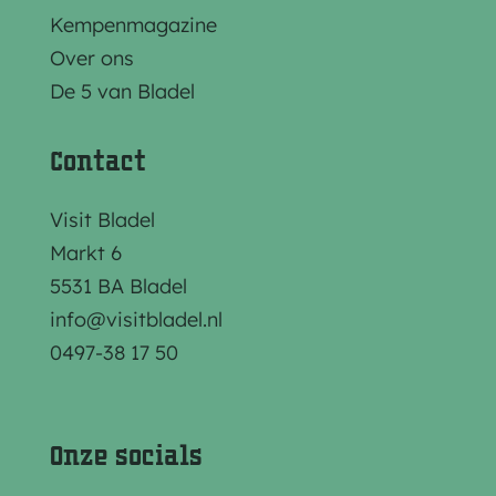
e
e
e
Kempenmagazine
z
z
z
Over ons
e
e
e
De 5 van Bladel
p
p
p
a
a
a
Contact
g
g
g
i
i
i
Visit Bladel
n
n
n
Markt 6
a
a
a
5531 BA Bladel
o
o
o
info@visitbladel.nl
p
p
p
0497-38 17 50
F
e
W
a
-
h
c
m
a
Onze socials
e
a
t