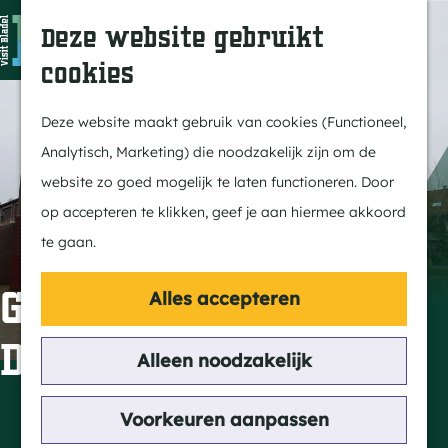
In Bladel
Z
K
Deze website gebruikt
Over ons
o
a
M
cookies
Eten & drinken
e
a
e
G
Overnachten
k
r
n
a
Deze website maakt gebruik van cookies (Functioneel,
Kempenmagazine
e
t
u
n
Analytisch, Marketing) die noodzakelijk zijn om de
n
a
website zo goed mogelijk te laten functioneren. Door
Doen
a
op accepteren te klikken, geef je aan hiermee akkoord
Fietsen
r
te gaan.
Wandelen
d
Paardrijden
e
Gemeenschapshuis
Alles accepteren
MTB
h
De Poel
Groepsactiviteiten
o
Alleen noodzakelijk
Routes
m
e
Contact
Voorkeuren aanpassen
Ontdekken
p
De Hoeve 2