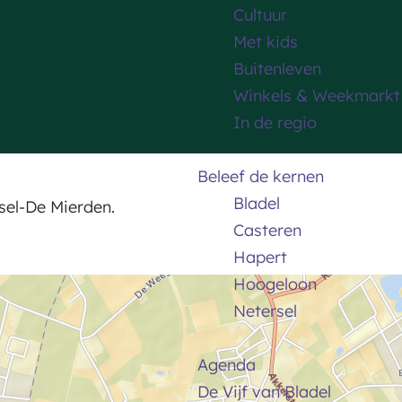
Cultuur
Met kids
Buitenleven
Winkels & Weekmarkt
In de regio
Beleef de kernen
Bladel
Reusel-De Mierden.
Casteren
Hapert
Hoogeloon
Netersel
Agenda
De Vijf van Bladel