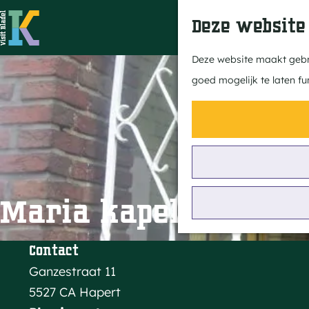
Deze website
G
Deze website maakt gebru
a
goed mogelijk te laten fu
n
a
a
r
d
e
Maria kapel Hapert
h
o
Contact
m
Ganzestraat 11
e
5527 CA Hapert
p