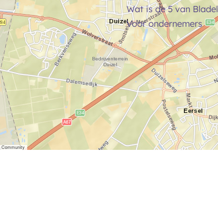
Wat is de 5 van Bladel
Voor ondernemers
er Community