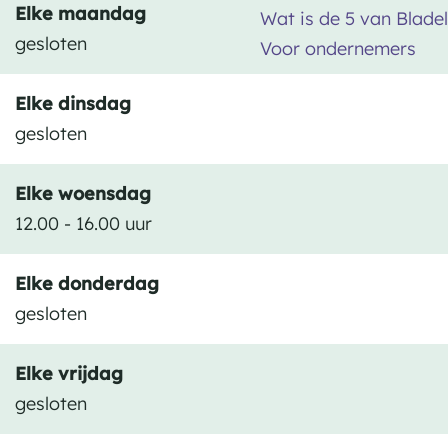
a
Elke maandag
Wat is de 5 van Bladel
a
B
t
d
gesloten
Voor ondernemers
d
l
B
e
e
a
l
l
Elke dinsdag
l
d
a
gesloten
e
d
l
e
Elke woensdag
l
12.00 - 16.00 uur
Elke donderdag
gesloten
Elke vrijdag
gesloten