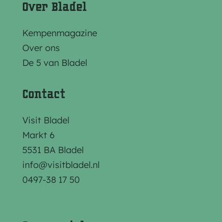
l
l
l
Over Bladel
d
d
d
e
e
e
Kempenmagazine
z
z
z
Over ons
e
e
e
De 5 van Bladel
p
p
p
a
a
a
Contact
g
g
g
i
i
i
Visit Bladel
n
n
n
Markt 6
a
a
a
5531 BA Bladel
o
o
o
info@visitbladel.nl
p
p
p
0497-38 17 50
F
e
W
a
-
h