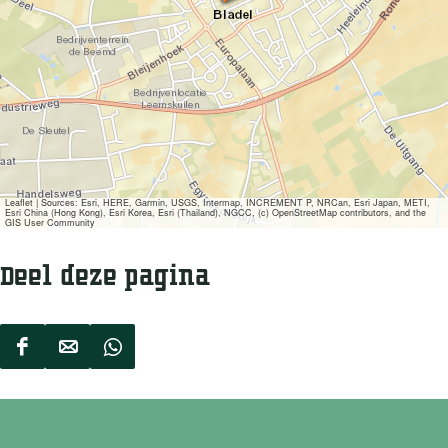
e
k
m
a
r
k
t
B
l
a
d
e
Leaflet
|
Sources: Esri, HERE, Garmin, USGS, Intermap, INCREMENT P, NRCan, Esri Japan, METI,
Esri China (Hong Kong), Esri Korea, Esri (Thailand), NGCC, (c) OpenStreetMap contributors, and the
l
GIS User Community
Deel deze pagina
D
D
D
e
e
e
e
e
e