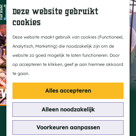
In Bladel
Z
K
Deze website gebruikt
Over ons
o
a
M
cookies
Eten & drinken
e
a
e
G
Overnachten
k
r
n
a
Deze website maakt gebruik van cookies (Functioneel,
Kempenmagazine
e
t
u
n
Analytisch, Marketing) die noodzakelijk zijn om de
n
a
website zo goed mogelijk te laten functioneren. Door
Doen
a
op accepteren te klikken, geef je aan hiermee akkoord
Fietsen
r
te gaan.
Wandelen
d
Paardrijden
e
Weekmarkt Bladel
Alles accepteren
MTB
h
Groepsactiviteiten
o
Alleen noodzakelijk
Contact
Routes
m
Markt
e
Voorkeuren aanpassen
Bladel
Ontdekken
p