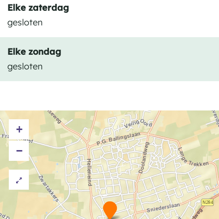
Elke zaterdag
gesloten
Elke zondag
gesloten
+
−
W
e