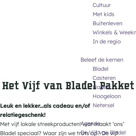
m
Cultuur
e
Met kids
p
Buitenleven
a
Winkels & Week
g
In de regio
e
Beleef de kernen
Bladel
Casteren
Het Vijf van Bladel Pakket
Hapert
Hoogeloon
Netersel
Leuk en lekker...als cadeau en/of
relatiegeschenk!
Agenda
Met vijf lokale streekproducten! Wat maakt ‘ons’
De Vijf van Bladel
Bladel speciaal? Waar zijn we trots op? De vijf