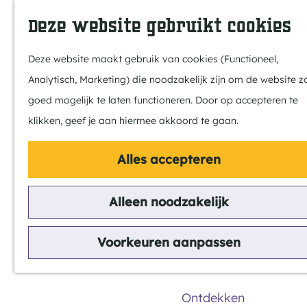
In Bladel
Z
K
Deze website gebruikt cookies
Over ons
o
a
M
Eten & drinken
e
a
e
Deze website maakt gebruik van cookies (Functioneel,
Overnachten
k
r
n
Analytisch, Marketing) die noodzakelijk zijn om de website z
Kempenmagazin
e
t
u
G
goed mogelijk te laten functioneren. Door op accepteren te
n
a
klikken, geef je aan hiermee akkoord te gaan.
Doen
n
Fietsen
'De Vijf van
Alles accepteren
a
Wandelen
a
Bladel' -
Paardrijden
Alleen noodzakelijk
r
MTB
d
Pakket
Groepsactiviteit
Voorkeuren aanpassen
e
Routes
h
Steekproducten uit de
o
Ontdekken
gemeente Bladel