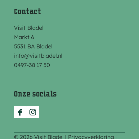
Contact
Visit Bladel
Markt 6
5531 BA Bladel
info@visitbladel.nl
0497-38 17 50
Onze socials
F
I
a
n
c
s
© 2026 Visit Bladel |
Privacyverklaring
|