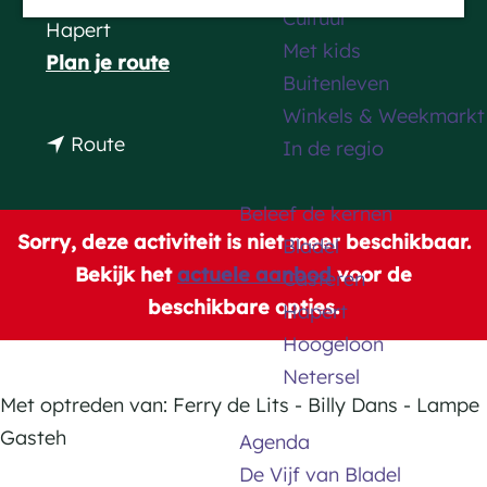
Cultuur
a
Hapert
Met kids
g
n
Plan je route
Buitenleven
e
a
Winkels & Weekmarkt
a
n
Route
In de regio
r
a
O
a
Beleef de kernen
n
r
Sorry, deze activiteit is niet meer beschikbaar.
Bladel
e
O
Bekijk het
actuele aanbod
voor de
Casteren
L
n
beschikbare opties.
Hapert
i
e
Hoogeloon
g
L
Netersel
h
i
Met optreden van: Ferry de Lits - Billy Dans - Lampe
t
g
Gasteh
Agenda
L
h
De Vijf van Bladel
i