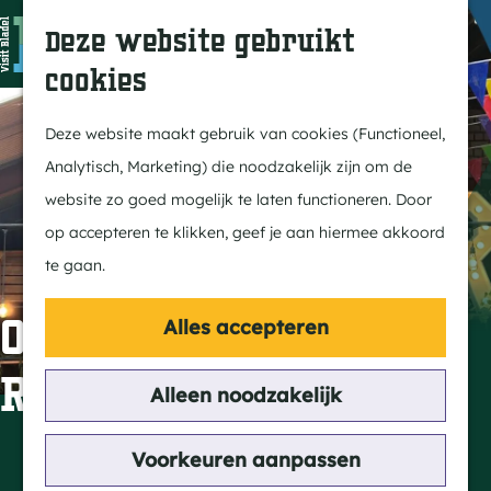
In Bladel
Z
K
Deze website gebruikt
Over ons
o
a
M
cookies
Eten & drinken
e
a
e
G
Overnachten
k
r
n
a
Deze website maakt gebruik van cookies (Functioneel,
Kempenmagazine
e
t
u
n
Analytisch, Marketing) die noodzakelijk zijn om de
n
a
website zo goed mogelijk te laten functioneren. Door
Doen
a
op accepteren te klikken, geef je aan hiermee akkoord
Fietsen
r
te gaan.
Wandelen
d
Paardrijden
e
One Light Live - H &
Alles accepteren
MTB
h
R Catering
Groepsactiviteiten
o
Alleen noodzakelijk
Routes
m
e
Contact
Voorkeuren aanpassen
Ontdekken
p
Oude Provincialeweg 82