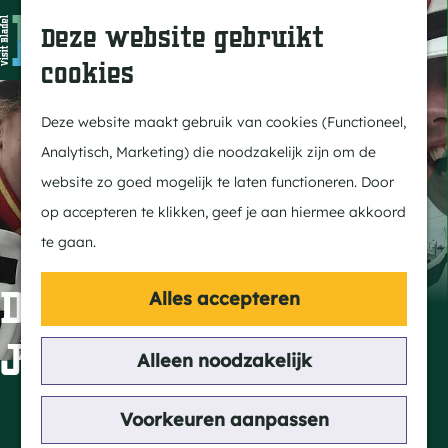
In Bladel
Z
K
Deze website gebruikt
Over ons
o
a
M
cookies
Eten & drinken
e
a
e
G
Overnachten
k
r
n
a
Deze website maakt gebruik van cookies (Functioneel,
Kempenmagazine
e
t
u
n
Analytisch, Marketing) die noodzakelijk zijn om de
n
a
website zo goed mogelijk te laten functioneren. Door
Doen
a
op accepteren te klikken, geef je aan hiermee akkoord
Fietsen
r
te gaan.
Wandelen
d
Paardrijden
e
Dauwtrappen Sint
Alles accepteren
MTB
h
Joris Hoogeloon
Groepsactiviteiten
o
Alleen noodzakelijk
Routes
m
e
Contact
Voorkeuren aanpassen
Ontdekken
p
Maalderij 3