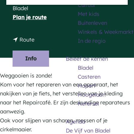
Cultuur
a
Bladel
Met kids
g
n
Plan je route
Buitenleven
e
a
Winkels & Weekmarkt
a
n
Route
In de regio
r
a
R
a
Info
Beleef de kernen
e
r
Bladel
p
R
Weggooien is zonde!
Casteren
a
e
Kom voor het repareren van een apparaat, het
Hapert
i
p
nakijken van je fiets, het verstellen van je kleding
Hoogeloon
r
a
naar het Repaircafé. Er zijn deskundige reparateurs
Netersel
c
i
aanwezig.
a
r
Ook voor slijpen van scharen, messen of je
Agenda
f
c
cirkelmaaier.
De Vijf van Bladel
é