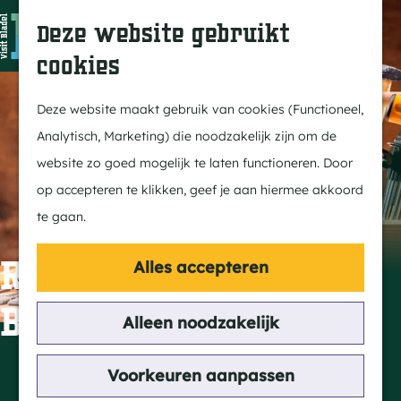
In Bladel
Z
K
Deze website gebruikt
Over ons
o
a
M
cookies
Eten & drinken
e
a
e
G
Overnachten
k
r
n
a
Deze website maakt gebruik van cookies (Functioneel,
Kempenmagazine
e
t
u
n
Analytisch, Marketing) die noodzakelijk zijn om de
n
a
website zo goed mogelijk te laten functioneren. Door
Doen
a
op accepteren te klikken, geef je aan hiermee akkoord
Fietsen
r
te gaan.
Wandelen
d
Paardrijden
e
Repaircafé, Kompas
Alles accepteren
MTB
h
Bladel
Groepsactiviteiten
o
Alleen noodzakelijk
Routes
m
e
Contact
Voorkeuren aanpassen
Ontdekken
p
Torendreef 20