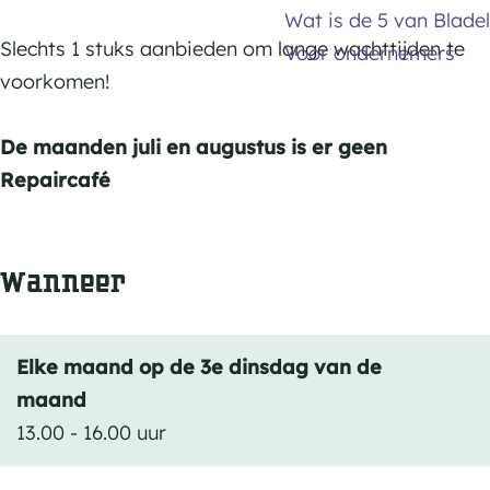
a
Wat is de 5 van Bladel
,
f
Slechts 1 stuks aanbieden om lange wachttijden te
Voor ondernemers
K
é
voorkomen!
o
,
m
K
De maanden juli en augustus is er geen
p
o
Repaircafé
a
m
s
p
B
Wanneer
a
l
s
a
B
d
Elke maand op de 3e dinsdag van de
l
e
maand
a
l
13.00 - 16.00 uur
d
e