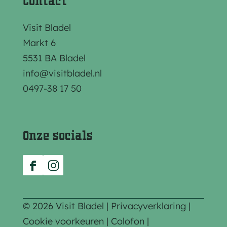
Contact
g
g
g
i
i
i
Visit Bladel
n
n
n
Markt 6
a
a
a
5531 BA Bladel
o
o
o
info@visitbladel.nl
p
p
p
0497-38 17 50
F
e
W
a
-
h
c
m
a
Onze socials
e
a
t
b
i
s
F
I
o
l
A
a
n
o
p
c
s
© 2026 Visit Bladel |
Privacyverklaring
|
k
p
e
t
Cookie voorkeuren
|
Colofon
|