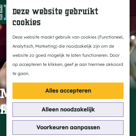
In Bladel
Z
K
Deze website gebruikt
Over ons
o
a
M
cookies
Eten & drinken
e
a
e
G
Overnachten
k
r
n
a
Deze website maakt gebruik van cookies (Functioneel,
Kempenmagazine
e
t
u
n
Analytisch, Marketing) die noodzakelijk zijn om de
n
a
website zo goed mogelijk te laten functioneren. Door
Doen
a
op accepteren te klikken, geef je aan hiermee akkoord
Fietsen
r
te gaan.
Wandelen
d
Paardrijden
e
Maestro - Kunst
Alles accepteren
MTB
h
Adelt
Groepsactiviteiten
o
Alleen noodzakelijk
Routes
m
e
Contact
Voorkeuren aanpassen
Ontdekken
p
MFA Hart van Hapert