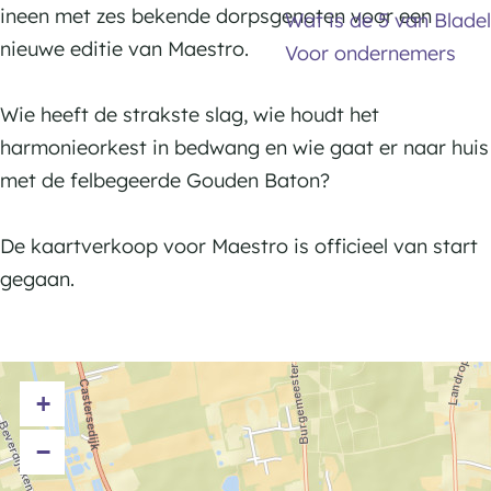
o
o
ineen met zes bekende dorpsgenoten voor een
Wat is de 5 van Bladel
u
-
-
nieuwe editie van Maestro.
Voor ondernemers
n
K
K
s
u
u
Wie heeft de strakste slag, wie houdt het
t
n
n
harmonieorkest in bedwang en wie gaat er naar huis
A
s
s
met de felbegeerde Gouden Baton?
d
t
t
e
A
A
De kaartverkoop voor Maestro is officieel van start
l
d
d
gegaan.
t
e
e
l
l
t
t
+
−