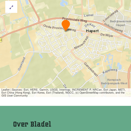
M
a
e
s
t
r
o
-
K
u
n
s
t
A
Leaflet
|
Sources: Esri, HERE, Garmin, USGS, Intermap, INCREMENT P, NRCan, Esri Japan, METI,
Esri China (Hong Kong), Esri Korea, Esri (Thailand), NGCC, (c) OpenStreetMap contributors, and the
d
GIS User Community
e
l
t
Over Bladel