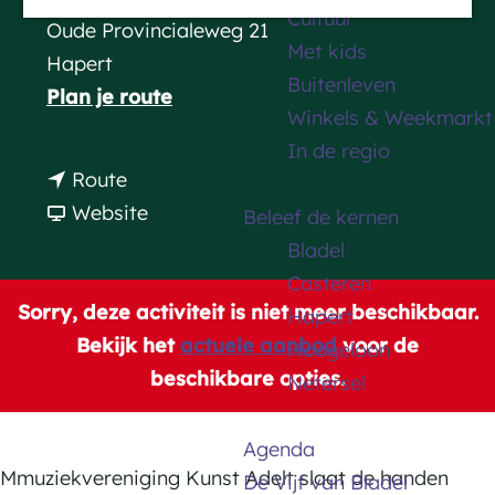
Cultuur
a
Oude Provincialeweg 21
Met kids
g
Hapert
Buitenleven
e
n
Plan je route
Winkels & Weekmarkt
a
In de regio
a
n
Route
r
a
v
Website
Beleef de kernen
M
a
a
Bladel
a
r
n
Casteren
e
M
M
Sorry, deze activiteit is niet meer beschikbaar.
Hapert
s
a
a
Bekijk het
actuele aanbod
voor de
Hoogeloon
t
e
e
beschikbare opties.
Netersel
r
s
s
o
t
t
Agenda
-
r
r
Mmuziekvereniging Kunst Adelt slaat de handen
De Vijf van Bladel
K