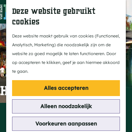
In Bladel
Z
K
Deze website gebruikt
Over ons
o
a
M
cookies
Eten & drinken
e
a
e
G
Overnachten
k
r
n
a
Deze website maakt gebruik van cookies (Functioneel,
Kempenmagazine
e
t
u
n
Analytisch, Marketing) die noodzakelijk zijn om de
n
a
website zo goed mogelijk te laten functioneren. Door
Doen
a
op accepteren te klikken, geef je aan hiermee akkoord
Fietsen
r
te gaan.
Wandelen
d
Paardrijden
e
Hapert kermis
Alles accepteren
MTB
h
Groepsactiviteiten
o
Alleen noodzakelijk
Contact
Routes
m
Markt
e
Voorkeuren aanpassen
Hapert
Ontdekken
p