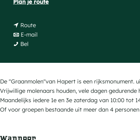
n
Plan je route
a
a
g
a
n
Route
e
r
a
n
E-mail
W
W
a
a
Bel
i
i
r
a
n
n
W
r
d
d
i
W
m
m
n
i
De "Graanmolen"van Hapert is een rijksmonument. ui
o
o
d
n
Vrijwillige molenaars houden, vele dagen gedurende h
l
l
m
d
Maandelijks iedere 1e en 3e zaterdag van 10:00 tot 1
e
e
o
m
Of voor groepen bestaande uit meer dan 4 personen
n
n
l
o
"
"
e
l
D
Wanneer
D
n
e