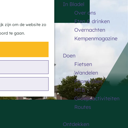
In Bladel
Z
K
Over ons
o
a
M
Eten & drinken
e
a
e
jk zijn om de website zo
Overnachten
k
r
n
oord te gaan.
Kempenmagazine
e
t
u
n
Doen
Fietsen
Wandelen
Paardrijden
MTB
Groepsactiviteiten
Routes
Ontdekken