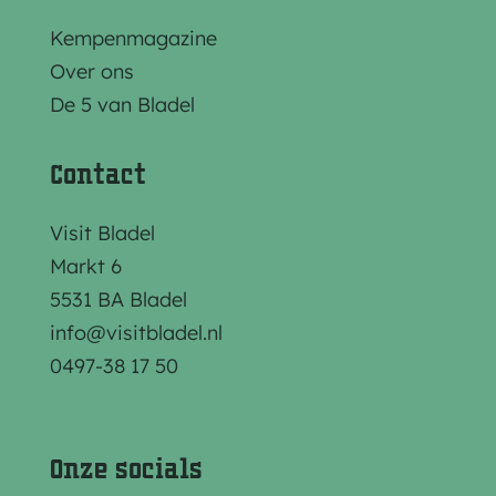
e
e
e
Kempenmagazine
z
z
z
Over ons
e
e
e
De 5 van Bladel
p
p
p
a
a
a
Contact
g
g
g
i
i
i
Visit Bladel
n
n
n
Markt 6
a
a
a
5531 BA Bladel
o
o
o
info@visitbladel.nl
p
p
p
0497-38 17 50
F
e
W
a
-
h
c
m
a
Onze socials