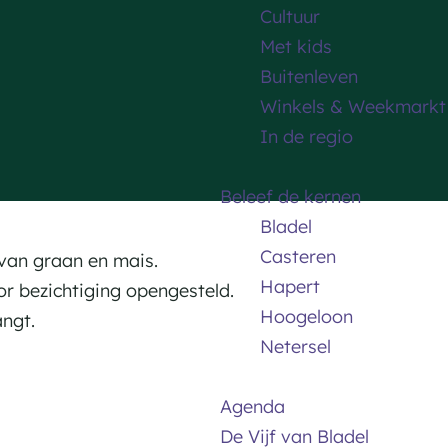
Cultuur
Met kids
Buitenleven
Winkels & Weekmarkt
In de regio
Beleef de kernen
Bladel
Casteren
van graan en mais.
Hapert
or bezichtiging opengesteld.
Hoogeloon
angt.
Netersel
Agenda
De Vijf van Bladel