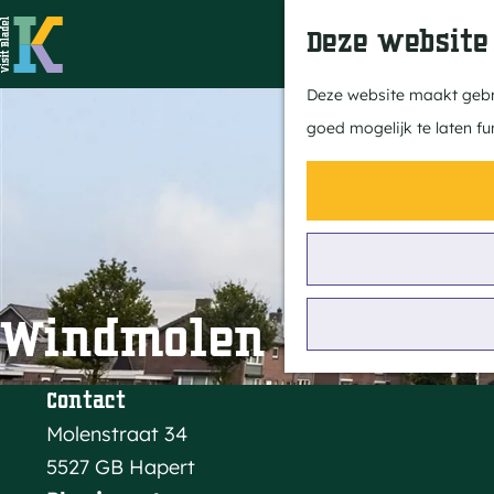
Deze website
G
Deze website maakt gebru
a
goed mogelijk te laten fu
n
a
a
r
d
e
Windmolen "De Graa
h
o
Contact
m
Molenstraat 34
e
5527 GB Hapert
p