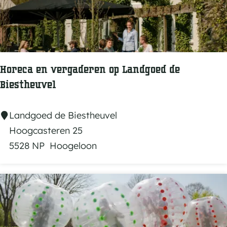
o
e
e
r
p
h
e
u
r
u
Horeca en vergaderen op Landgoed de
k
r
Biestheuvel
e
d
e
H
Landgoed de Biestheuvel
K
o
Hoogcasteren 25
e
r
5528 NP
Hoogeloon
m
e
p
c
e
a
n
e
n