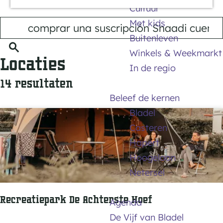
Cultuur
a
I
Met kids
g
k
Buitenleven
e
Z
b
Winkels & Weekmarkt
Locaties
o
e
In de regio
14 resultaten
e
n
k
o
Beleef de kernen
e
p
Bladel
n
z
Casteren
o
Hapert
e
Hoogeloon
k
Netersel
n
Recreatiepark De Achterste Hoef
a
Agenda
a
De Vijf van Bladel