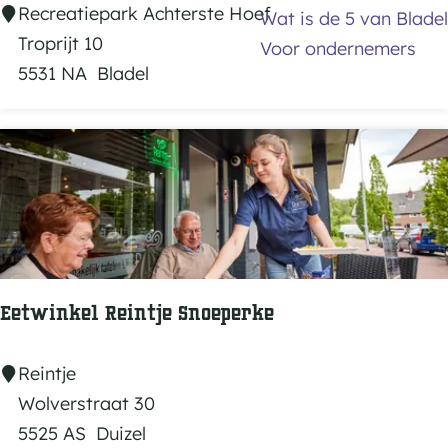
R
Recreatiepark Achterste Hoef
r
Wat is de 5 van Bladel
e
Troprijt 10
.
Voor ondernemers
c
5531 NA
Bladel
.
r
.
e
a
t
i
e
p
a
Eetwinkel Reintje Snoeperke
r
k
E
Reintje
D
e
Wolverstraat 30
e
t
5525 AS
Duizel