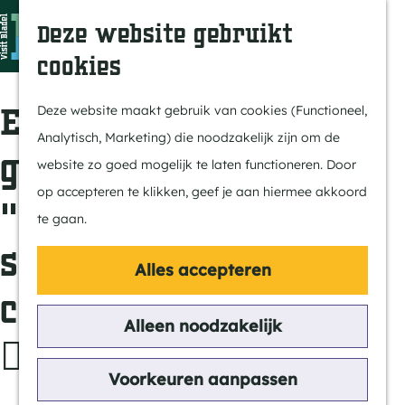
In Bladel
Z
K
Deze website gebruikt
Over ons
o
a
M
cookies
Eten & drinken
e
a
e
G
Overnachten
k
r
n
a
Er zijn 14 locaties
Deze website maakt gebruik van cookies (Functioneel,
Kempenmagazine
e
t
u
n
Analytisch, Marketing) die noodzakelijk zijn om de
n
a
gevonden voor
website zo goed mogelijk te laten functioneren. Door
Doen
a
op accepteren te klikken, geef je aan hiermee akkoord
Fietsen
"comprar una
r
te gaan.
Wandelen
d
suscripción Shaadi
Paardrijden
e
Alles accepteren
MTB
h
cuenta 👉🏻 acc6.top
Groepsactiviteiten
o
Alleen noodzakelijk
Routes
m
👈🏻"
e
Voorkeuren aanpassen
Ontdekken
p