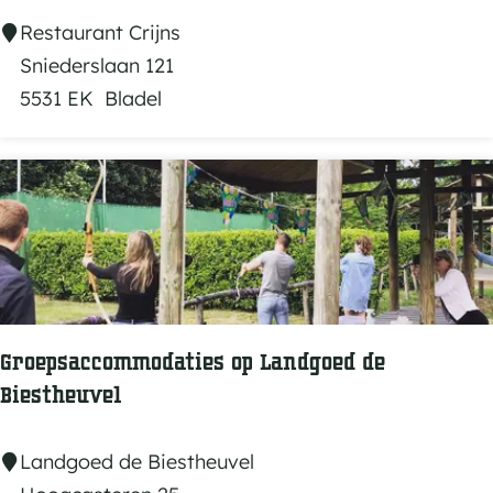
e
R
Restaurant Crijns
n
e
Sniederslaan 121
s
s
5531 EK
Bladel
e
t
i
a
n
u
d
r
a
n
t
C
Groepsaccommodaties op Landgoed de
r
Biestheuvel
i
j
G
Landgoed de Biestheuvel