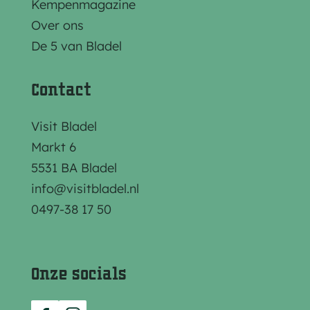
B
n
Kempenmagazine
i
S
Over ons
e
t
De 5 van Bladel
s
.
t
L
Contact
h
u
Visit Bladel
e
c
Markt 6
u
i
5531 BA Bladel
v
a
info@visitbladel.nl
e
0497-38 17 50
l
Onze socials