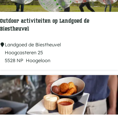
v
e
r
Outdoor activiteiten op Landgoed de
g
Biestheuvel
a
d
O
Landgoed de Biestheuvel
e
u
Hoogcasteren 25
r
t
5528 NP
Hoogeloon
e
d
n
o
o
o
p
r
L
a
a
c
n
t