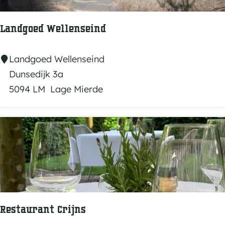
Landgoed Wellenseind
L
Landgoed Wellenseind
a
Dunsedijk 3a
n
5094 LM
Lage Mierde
d
g
o
e
d
W
e
l
Restaurant Crijns
l