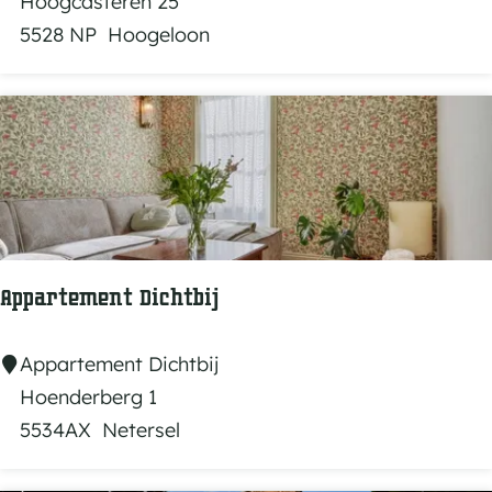
n
r
Hoogcasteren 25
s
o
5528 NP
Hoogeloon
e
p
s
a
c
c
o
m
Appartement Dichtbij
m
o
A
Appartement Dichtbij
d
p
Hoenderberg 1
a
p
5534AX
Netersel
t
a