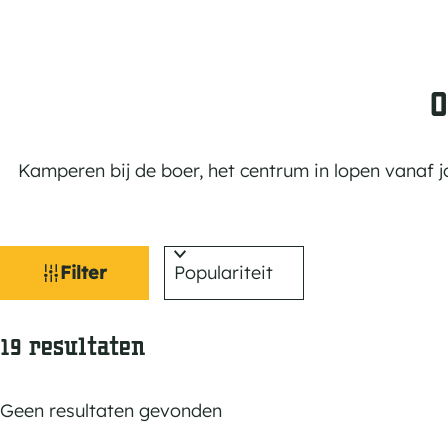
O
Kamperen bij de boer, het centrum in lopen vanaf
W
S
Filter
o
a
r
t
S
19 resultaten
t
o
e
z
r
e
Geen resultaten gevonden
o
t
r