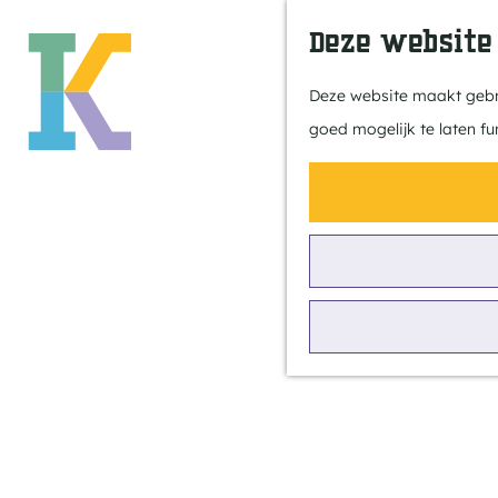
Deze website
Deze website maakt gebru
goed mogelijk te laten fu
G
a
n
a
a
Slapen
r
d
e
Overnachten in de Kempen
h
o