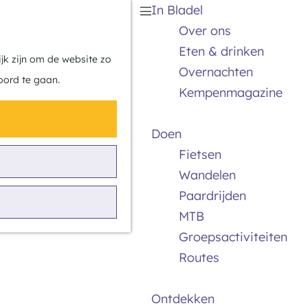
In Bladel
Z
K
Over ons
o
a
M
Eten & drinken
e
a
e
jk zijn om de website zo
Overnachten
k
r
n
oord te gaan.
Kempenmagazine
e
t
u
n
Doen
Fietsen
Wandelen
Paardrijden
MTB
Groepsactiviteiten
Routes
Ontdekken