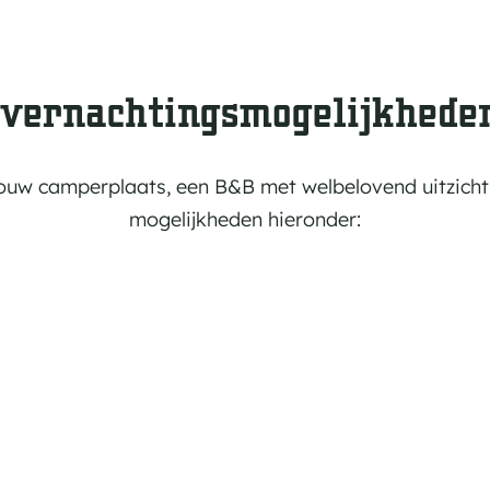
l
m
C
p
a
i
m
vernachtingsmogelijkhede
n
p
g
e
r
 jouw camperplaats, een B&B met welbelovend uitzicht
p
mogelijkheden hieronder:
l
a
a
t
s